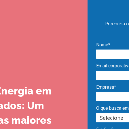
Preencha o
Nome*
Email corporativ
Empresa*
Energia em
ados: Um
O que busca em
as maiores