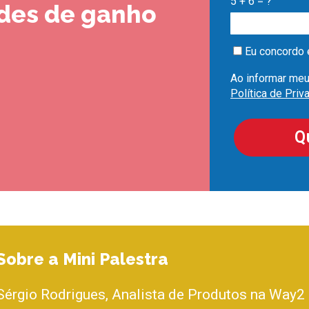
5 + 6 = ?
des de ganho
Eu concordo 
Ao informar meu
Política de Priv
Qu
Sobre a Mini Palestra
Sérgio Rodrigues, Analista de Produtos na Way2